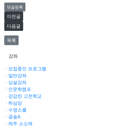
댓글등록
이전글
다음글
목록
강좌
· 모집중인 프로그램
· 일반강좌
· 상설강좌
· 인문학캠프
· 강감찬 고전학교
· 하심당
· 수영스쿨
· 곰숲A
· 제주 소소재