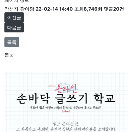
페이지 정보
작성자
감이당
22-02-14 14:40
조회
8,746회
댓글
20건
이전글
다음글
목록
본문