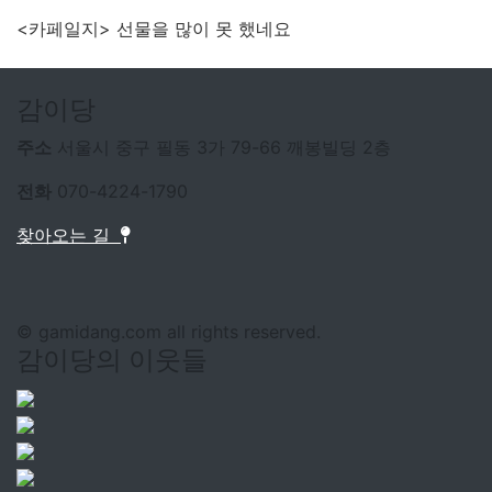
<카페일지> 선물을 많이 못 했네요
감이당
주소
서울시 중구 필동 3가 79-66 깨봉빌딩 2층
전화
070-4224-1790
찾아오는 길
© gamidang.com all rights reserved.
감이당의 이웃들