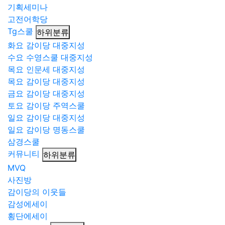
기획세미나
고전어학당
Tg스쿨
하위분류
화요 감이당 대중지성
수요 수영스쿨 대중지성
목요 인문세 대중지성
목요 감이당 대중지성
금요 감이당 대중지성
토요 감이당 주역스쿨
일요 감이당 대중지성
일요 감이당 명동스쿨
삼경스쿨
커뮤니티
하위분류
MVQ
사진방
감이당의 이웃들
감성에세이
횡단에세이