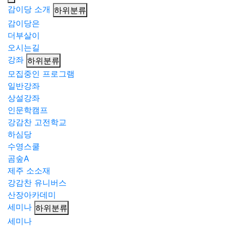
감이당 소개
하위분류
감이당은
더부살이
오시는길
강좌
하위분류
모집중인 프로그램
일반강좌
상설강좌
인문학캠프
강감찬 고전학교
하심당
수영스쿨
곰숲A
제주 소소재
강감찬 유니버스
산장아카데미
세미나
하위분류
세미나