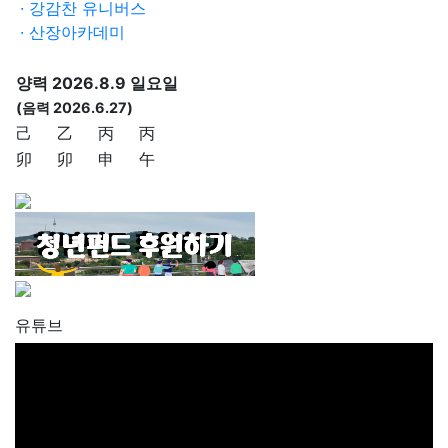
· 강감찬 유니버스
· 산장아카데미
양력 2026.8.9 일요일
(음력 2026.6.27)
己
乙
丙
丙
卯
卯
申
午
유튜브