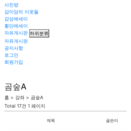
사진방
감이당의 이웃들
감성에세이
횡단에세이
자유게시판
하위분류
자유게시판
공지사항
로그인
회원가입
곰숲A
홈 > 강좌 > 곰숲A
Total 17건
1 페이지
제목
글쓴이