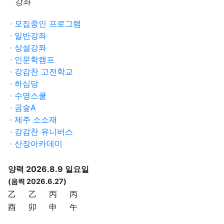
강좌
· 모집중인 프로그램
· 일반강좌
· 상설강좌
· 인문학캠프
· 강감찬 고전학교
· 하심당
· 수영스쿨
· 곰숲A
· 제주 소소재
· 강감찬 유니버스
· 산장아카데미
양력 2026.8.9 일요일
(음력 2026.6.27)
乙
乙
丙
丙
酉
卯
申
午