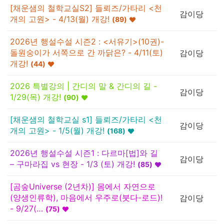
[채운샘의 철학교실S2] 들뢰즈/가타리 <천
감이당
개의 고원> - 4/13(월) 개강!
(
89
)
2026년 행설수설 시즌2 : <서유기>(10권)-
돌원숭이가 서쪽으로 간 까닭은? - 4/11(토)
감이당
개강!
(
44
)
2026 특별강의 | 간디의 말 & 간디의 길 -
감이당
1/29(목) 개강!
(
90
)
[채운샘의 철학교실 s1] 들뢰즈/가타리 <천
감이당
개의 고원> - 1/5(월) 개강!
(
168
)
2026년 행설수설 시즌1 : 다르마[법]와 길
감이당
– 구마라집 vs 현장 - 1/3 (토) 개강!
(
85
)
[곰숲Universe (2년차)] 몸에서 자연으로
(양생인류학), 마음에서 우주로(붓다-로드)!
감이당
- 9/27(…
(
75
)