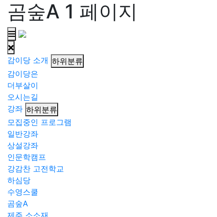
곰숲A 1 페이지
감이당 소개
하위분류
감이당은
더부살이
오시는길
강좌
하위분류
모집중인 프로그램
일반강좌
상설강좌
인문학캠프
강감찬 고전학교
하심당
수영스쿨
곰숲A
제주 소소재