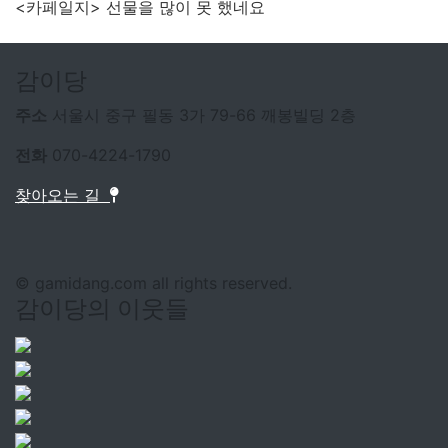
<카페일지> 선물을 많이 못 했네요
감이당
주소
서울시 중구 필동 3가 79-66 깨봉빌딩 2층
전화
070-4224-1790
찾아오는 길
© gamidang.com all rights reserved.
감이당의 이웃들