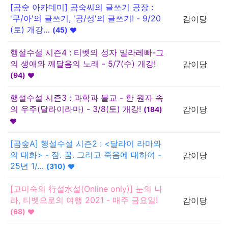
[곰숲 아카데미] 곰숙씨의 글쓰기 공장 :
'무/아'의 글쓰기, '공/성'의 글쓰기! - 9/20
감이당
(토) 개강…
(
45
)
행설수설 시즌4 : 티벳의 성자 밀라레빠-그
의 생애와 깨달음의 노래 - 5/7(수) 개강!
감이당
(
94
)
행설수설 시즌3 : 과학과 불교 - 한 원자 속
의 우주(달라이라마) - 3/8(토) 개강!
감이당
(
184
)
[곰숲A] 행설수설 시즌2 : <달라이 라마와
의 대화> - 잠. 꿈. 그리고 죽음에 대하여 -
감이당
25년 1/…
(
310
)
[고미숙의 行설水설(Online only)] 눈의 나
라, 티벳으로의 여행 2021 - 매주 금요일!
감이당
(
68
)