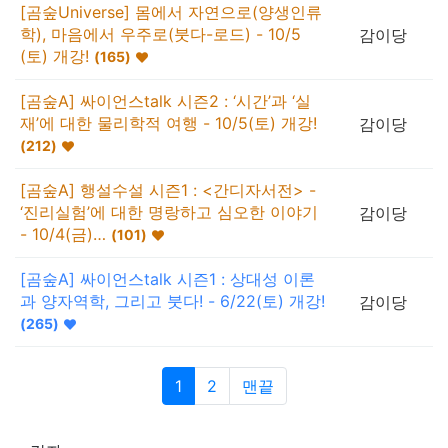
[곰숲Universe] 몸에서 자연으로(양생인류
학), 마음에서 우주로(붓다-로드) - 10/5
감이당
(토) 개강!
(
165
)
[곰숲A] 싸이언스talk 시즌2 : ‘시간’과 ‘실
재’에 대한 물리학적 여행 - 10/5(토) 개강!
감이당
(
212
)
[곰숲A] 행설수설 시즌1 : <간디자서전> -
‘진리실험’에 대한 명랑하고 심오한 이야기
감이당
- 10/4(금)…
(
101
)
[곰숲A] 싸이언스talk 시즌1 : 상대성 이론
과 양자역학, 그리고 붓다! - 6/22(토) 개강!
감이당
(
265
)
1
2
맨끝