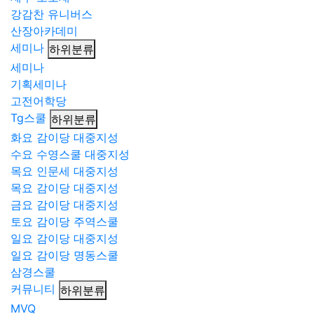
강감찬 유니버스
산장아카데미
세미나
하위분류
세미나
기획세미나
고전어학당
Tg스쿨
하위분류
화요 감이당 대중지성
수요 수영스쿨 대중지성
목요 인문세 대중지성
목요 감이당 대중지성
금요 감이당 대중지성
토요 감이당 주역스쿨
일요 감이당 대중지성
일요 감이당 명동스쿨
삼경스쿨
커뮤니티
하위분류
MVQ