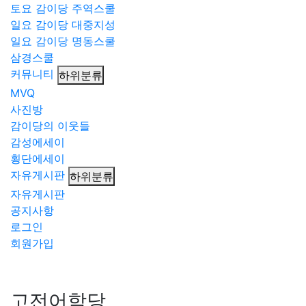
토요 감이당 주역스쿨
일요 감이당 대중지성
일요 감이당 명동스쿨
삼경스쿨
커뮤니티
하위분류
MVQ
사진방
감이당의 이웃들
감성에세이
횡단에세이
자유게시판
하위분류
자유게시판
공지사항
로그인
회원가입
고전어학당