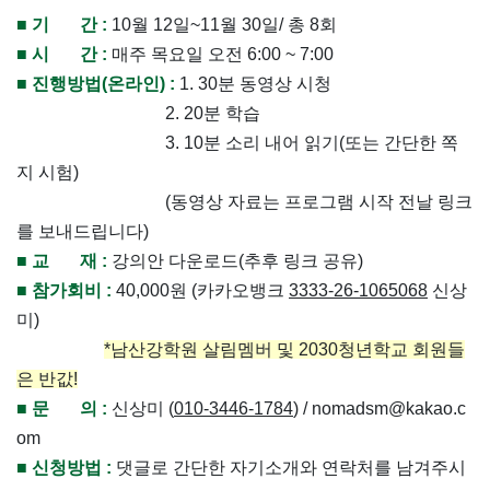
■
기 간 :
10
월
12
일
~11
월
30
일
/
총
8
회
■
시 간 :
매주 목요일 오전
6:00 ~ 7:00
■
진행방법
(
온라인
) :
1. 30
분 동영상 시청
2. 20
분 학습
3. 10
분 소리 내어 읽기
(
또는 간단한 쪽
지 시험
)
(
동영상 자료는 프로그램 시작 전날 링크
를 보내드립니다
)
■
교 재 :
강의안 다운로드
(
추후 링크 공유
)
■
참가회비 :
40,000
원
(
카카오뱅크
3333-26-1065068
신상
미
)
*
남산강학원 살림멤버 및
2030
청년학교 회원들
은 반값
!
■
문 의 :
신상미
(
010-3446-1784
) / nomadsm@kakao.c
om
■
신청방법 :
댓글로 간단한 자기소개와 연락처를 남겨주시