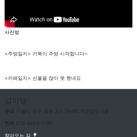
사진방
<주방일지> 거북이 주방 시작합니다~
<카페일지> 선물을 많이 못 했네요
감이당
주소
서울시 중구 필동 3가 79-66 깨봉빌딩 2층
전화
070-4224-1790
찾아오는 길