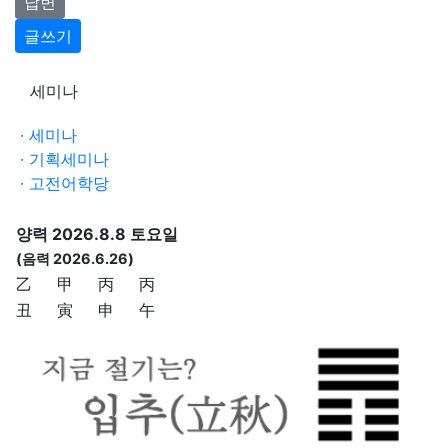
답변
글쓰기
세미나
· 세미나
· 기획세미나
· 고전어학당
양력 2026.8.8 토요일
(음력 2026.6.26)
乙
甲
丙
丙
丑
寅
申
午