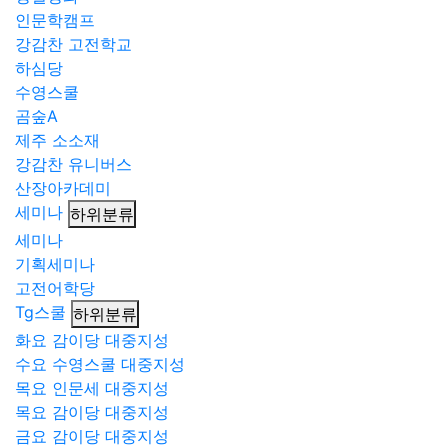
인문학캠프
강감찬 고전학교
하심당
수영스쿨
곰숲A
제주 소소재
강감찬 유니버스
산장아카데미
세미나
하위분류
세미나
기획세미나
고전어학당
Tg스쿨
하위분류
화요 감이당 대중지성
수요 수영스쿨 대중지성
목요 인문세 대중지성
목요 감이당 대중지성
금요 감이당 대중지성