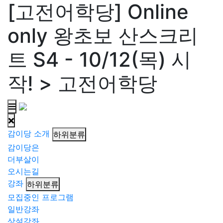
[고전어학당] Online
only 왕초보 산스크리
트 S4 - 10/12(목) 시
작! > 고전어학당
감이당 소개
하위분류
감이당은
더부살이
오시는길
강좌
하위분류
모집중인 프로그램
일반강좌
상설강좌