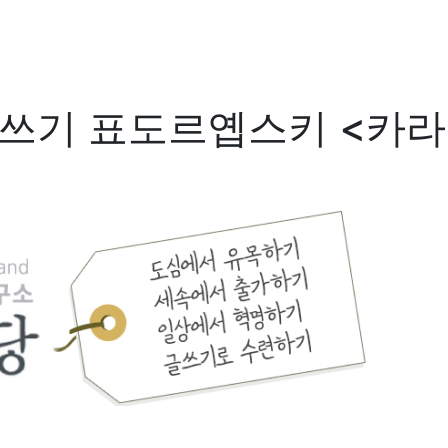
 쓰기 표도르옙스키 <카