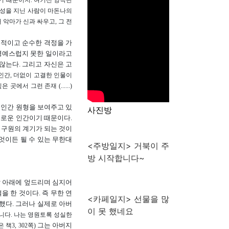
기 때문이지. 여기선 양극단
 이성을 지닌 사람이 마돈나의
서 악마가 신과 싸우고, 그 전
흥적이고 순수한 격정을 가
 명예스럽지 못한 일이라고
않는다. 그리고 자신은 고
인간, 더없이 고결한 인물이
서 그런 존재 (......)
, 인간 원형을 보여주고 있
사진방
유로운 인간이기 때문이다.
 구원의 계기가 되는 것이
엇이든 될 수 있는 무한대
<주방일지> 거북이 주
방 시작합니다~
발 아래에 엎드리며 심지어
 한 것이다. 즉 무한 연
<카페일지> 선물을 많
했다. 그러나 실제로 아버
이 못 했네요
합니다. 나는 영원토록 성실한
그는 아버지
3, 302쪽)