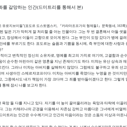
화를 갈망하는 인간(드미트리를 통해서 본)
고 유로지브이들"(표도르 도스토옙스키, 『카라마조프가의 형제들1』문학동네, 163쪽)
일은 기가 막히게 잘 처리할 줄 아는 인물이다. 그는 두 번 결혼해서 아들 셋을
고, 장성해서 이들이 고향으로 모이게 된다. 그는 부인이 도망 갔다가 병에 걸려
만세를 부르기도 한다. 표도르는 슬픔과 기쁨을 동시에, 즉 부인에 대한 사랑과 증
까?
발적이고 변칙적인 정신의 소유자로, 명예를 최고의 가치로 여기며, 고결함과 순
음이 순수한 어린아이 같은 영혼을 지닌 존재이기도 하다. 미챠는 유산 상속과 재
으킨다. 그러나 미챠는 아버지를 살해하지 않았다. 그럼에도 불구하고 유죄 선
이며 사생아인 스메르쟈코프이다. 미챠는 아버지를 죽였다는 누명을 쓴 것이지만
, 그중에서도 내가 책임이 가장 크다며 그 죄를 받아들이겠다고 한다. 그렇게 
 통해 잠시 나를 보고자 한다.
욕망 둘 다를 지니고 있다. 자기를 더 높이 끌어올리려는 욕망과 타락에 이끌
있다. 그는 카체리나의 곤경을 이용해서 자존심 강하고 아름다운 그녀에게 비열하
. 드미트리는 인간은 수수께기이고 인간의 마음이라는 것은 소돔의 이상과 마돈