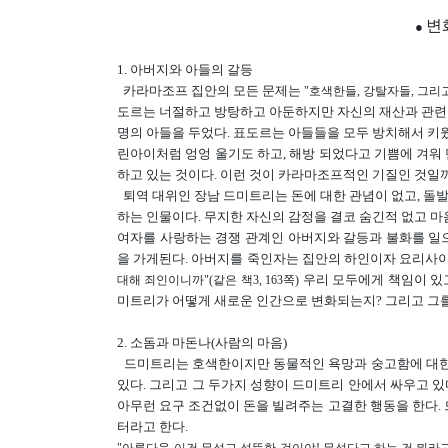
본문
변
●
1. 아버지와 아들의 갈등
카라마조프 집안의 모든 문제는
"호색한들, 강탈자들, 그리
도르는 너절하고 방탕하고 아둔하지만 자신의 재산과 관련된 
명의 아들을 두었다. 표도르는 아들들을 모두 방치해서 키웠
린아이처럼 엉엉 울기도 하고, 해방 되었다고 기쁨에 겨워 
하고 있는 것이다. 이런 것이 카라마조프적인 기질인 것일
퇴역 대위인 장남 드미트리는 돈에 대한 관념이 없고, 돌
하는 인물이다. 무지한 자신의 감정을 결코 숨긴적 없고 마
여자를 사랑하는 경쟁 관계인 아버지와 갈등과 불화를 일
을 가게된다. 아버지를 죽인자는 집안의 하인이자 요리사
우리 모두에게 책임이 있고
대해 죄인이니까"(같은 책3, 163쪽)
미트리가 어떻게 새로운 인간으로 변화되는지? 그리고 그를
2. 소돔과 마돈나(사람의 마음)
드미트리는 호색한이지만 동물적인 욕망과 숭고함에 대한 
있다. 그리고 그 두가지 성향이 드미트리 안에서 싸우고 
아무런 요구 조건없이 돈을 빌려주는 고결한 행동을 한다
터라고 한다.