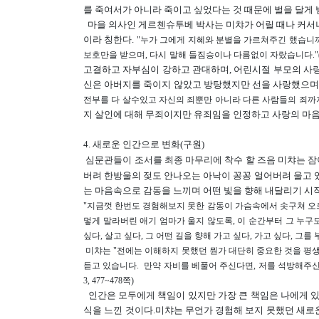
를 죽여서가 아니라 죽이고 싶었다는 것 때문에 벌을 달게 
마을 의사인 게르첸슈투베 박사는 미챠가 어릴 때나 커서나
이라 칭한다.
"누가 그에게 지혜와 분별을 가르쳐주긴 했습니까
보호만을 받으며, 다시 말해 들짐승이나 다름없이 자랐습니다."(같은
고결하고 자부심이 강하고 관대하며, 어린시절 부모의 사랑
신은 아버지를 죽이지 않았고 방탕했지만 선을 사랑했으며, 
전부를 다 살수있고 자신의 죄뿐만 아니라 다른 사람들의 죄까지도
지 살인에 대해 무죄이지만 유죄임을 인정하고 사랑의 마
4. 새로운 인간으로 변화(구원)
심문관들이 조서를 최종 마무리에 착수 할 즈음 미챠는 잠
버려 한방울의 젖도 안나오는 아낙이 꽁꽁 얼어버려 울고 있
는 마음속으로 감동을 느끼며 어떤 빛을 향해 내달리기 시
"지금껏 한번도 경험해보지 못한 감동이 가슴속에서 솟구쳐 오르는
멓게 말라버린 애기 엄마가 울지 않도록, 이 순간부터 그 누구도 
싶다, 살고 싶다, 그 어떤 길을 향해 가고 싶다, 가고 싶다, 그를 부
미챠는 "전에는 이해하지 못했던 뭔가 대단히 중요한 것을 평생토록
듣고 있습니다. 만약 자비를 베풀어 주신다면, 저를 석방해주신
3, 477~478쪽)
인간은 모두에게 책임이 있지만 가장 큰 책임은 나에게 있다고
식을 느낀 것이다.미챠는 무언가 경험해 보지 못했던 새로