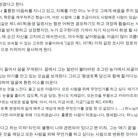
받겠다고 한다.
 훌륭한 마음씨를 지니고 있고, 지혜를 가진 어느 누구도 그에게 배움을 주지 
, 학문을 깨우쳐주긴 했습니까, 어린 시절에 그를 조금이라도 사랑해준 사람이 있습
동생 알료사는 형은 어쩌면 광포하기도 하고 격정에 휩쓸리는 
 책3, 461쪽)
을 받지 못하고 성장했지만, 누가 요구한다면 기꺼이 자기 자신까지 희생 할 사
매 순간 자신을 고치려고 애쓰면서도, 야수처럼 살아왔슴을, 마음이 많이 괴롭다
이와 같은 조시마 장로의
 보속할 수 있는 고귀한 보물이라네."(같은 책1, 107쪽)
음으로 카챠까지 용서하게 된다.
이 들어서 꿈을 꾸게된다. 꿈에서 그는 절반이 불타버린 조그만 농가에서 피골
는 아기를 안고 있는 모습을 보게된다. 그리고 '평생토록 당신과 함께 할거다'는
작하며 얼굴에 환한 미소를 띠운다.
 것을 느낀다. 울고 싶은 마음이다. 모든 사람을 위해 무엇인가를 하고 싶다. 애기가
눈물을 흘리지 않도록, 지금 당장, 한시도 지체없이, 모든것을 무릅쓰고 카라마조프답게 막
르는 새로운 빛을 향해, 어서, 어서, 지금 바로, 지금!"(같은 책2, 456쪽)
 분명하게 알게 해주고 깨닫게 해준 무엇인가를 경험 한 것 같았다. (......) 하느님
다면-여러분을 위해 기도하겠습니다. 훌륭한 사람이 되겠습니다, 맹세합니다, 하느님 
 하는 미챠! 타인의 불행이 나와 관련되어 있다고 본 미챠, 그는 '애기 꿈'을
운 것을 깨닫고 모든 사람을 위해 무언가를 하고 싶다는 사람으로 변화한 것이다