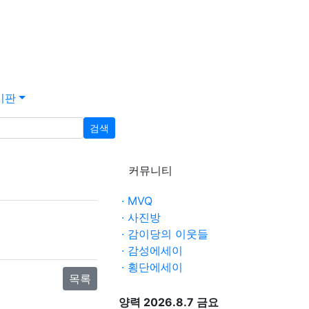
시판
검색
커뮤니티
· MVQ
· 사진방
· 감이당의 이웃들
· 감성에세이
· 횡단에세이
목록
양력 2026.8.7 금요