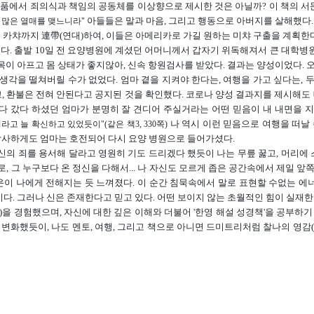
작품에서 죄의식과 책임의 공동체를 이상향으로 제시한 것은 아닐까? 이 책의 서
아들들은 말과 마음, 그리고 행동으로 아버지를 살해했다.
면 많은 열매를 맺느니라"
고 카챠까지 連帶(연대)하여, 이들은 아메리카로 가길 원하는 미챠 구출을 계획한
었다. 출발 10일 전 요양병원에 계셨던 어머니께서 갑자기 위독해져서 큰 대학
목이 아프고 몸 상태가 좋지않아, 신속 항원검사를 받았다. 결과는 양성이었다. 
생각을 떨쳐버릴 수가 없었다. 엄마 곁을 지켜야 한다는, 여행을 가고 싶다는, 
고, 환불은 전혀 안된다고 공지된 것을 확인했다. 코로나 양성 결과지를 제시해도 
다 갔다 하셨던 엄마가 분명히 잘 견디어 주실거라는 어떤 믿음이 내 내면을 
나 역시 이런 믿음으로 여행을 떠날 
 늘 확신하고 있었듯이"(같은 책3, 330쪽)
감사하게도 엄마는 호전되어 다시 요양 병원으로 들어가셨다.
신의 죄를 용서해 달라고 영원히 기도 드리겠다 했듯이 나는 무릎 꿇고, 머리에 스
, 그 누구보다 온 정신을 다해서... 나 자신도 모르게 좁은 공간속에서 제일 
기운이 나에게 전해지는 듯 느껴졌다. 이 순간 침묵속에서 말로 표현할 수없는 
다. 그러나 신은 존재한다고 믿고 있다. 어떤 보이지 않는 초월적인 힘이 실재한
)을 경험했으며, 자신에 대한 깊은 이해와 더불어 '한영 해설 성경책'을 공부하기
로 변화했듯이, 나도 멘토, 여행, 그리고 책으로 아니면 드미트리처럼 찰나의 영