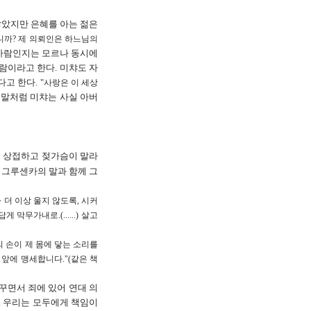
않았지만 은혜를 아는 젊은
니까? 제 의뢰인은 하느님의
사람인지는 모르나 동시에
람이라고 한다. 미챠도 자
고 한다. "
사랑은 이 세상
 말처럼 미챠는 사실 아버
이 상접하고 젖가슴이 말라
 그루센카의 말과 함께 그
 더 이상 울지 않도록, 시커
무가내로.(......) 살고
의 손이 제 몸에 닿는 소리를
앞에 맹세합니다."(같은 책
 꾸면서 죄에 있어 연대 의
. 우리는 모두에게 책임이