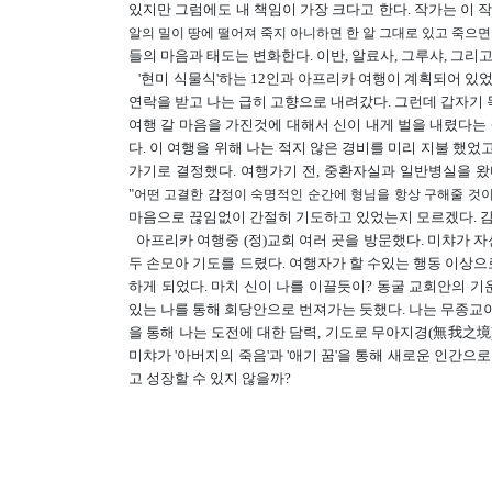
있지만 그럼에도 내 책임이 가장 크다고 한다. 작가는 이 
알의 밀이 땅에 떨어져 죽지 아니하면 한 알 그대로 있고 죽으
들의 마음과 태도는 변화한다. 이반, 알료사, 그루샤, 그리
'현미 식물식'하는 12인과 아프리카 여행이 계획되어 있
연락을 받고 나는 급히 고향으로 내려갔다. 그런데 갑자기 
여행 갈 마음을 가진것에 대해서 신이 내게 벌을 내렸다는 
다.
이 여행을 위해 나는 적지 않은 경비를 미리 지불 했었
가기로 결정했다. 여행가기 전, 중환자실과 일반병실을 왔
"
어떤 고결한 감정이 숙명적인 순간에 형님을 항상 구해줄 것이라고
마음으로 끊임없이 간절히 기도하고 있었는지 모르겠다. 
아프리카 여행중 (정)교회 여러 곳을 방문했다. 미챠가 자
두 손모아 기도를 드렸다. 여행자가 할 수있는 행동 이상으로
하게 되었다. 마치 신이 나를 이끌듯이? 동굴 교회안의 
있는 나를 통해 회당안으로 번져가는 듯했다. 나는 무종교이
을 통해 나는 도전에 대한 담력, 기도로 무아지경(無我之境
미챠가 '아버지의 죽음'과 '애기 꿈'을 통해 새로운 인간으
고 성장할 수 있지 않을까?