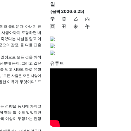
일
(음력 2026.6.25)
辛
癸
乙
丙
酉
丑
未
午
이라 불리운다. 아버지 표
, 사생아까지 포함하면 네
 죽었다는 사실을 알고 어
오의 감정, 둘 다를 표출
수열정으로 모든 것을 해석
유튜브
산분배 문제, 그리고 같은
고를 받고 시베리아로 유형
,
"모든 사람은 모든 사람에
말한 이유가 무엇이며? 드
리는 성향을 동시에 가지고
게 행동 할 수도 있었지만
나의 이상이 투쟁하는 전쟁