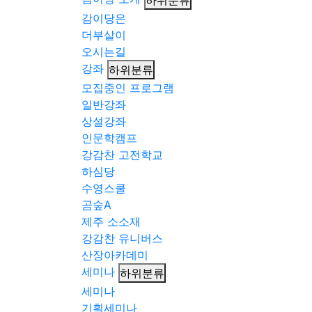
하위분류
감이당은
더부살이
오시는길
강좌
하위분류
모집중인 프로그램
일반강좌
상설강좌
인문학캠프
강감찬 고전학교
하심당
수영스쿨
곰숲A
제주 소소재
강감찬 유니버스
산장아카데미
세미나
하위분류
세미나
기획세미나