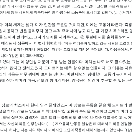
고 정의 할 수 없기 때문이고, 정의 할 수 없다는 건 하느님께서 수수께기만을 던져주셨
름다움이란! 게다가 내가 참을 수 없는 건, 어떤 사람이, 그것도 더없이 고상한 마음과 높은
 엄청나게 많은 사람에게 아름다움이란 다름아닌 소돔속에 도사리고 있단다. (......) 거기
 미의 세계는 넓다. 미가 인간을 구원할 것이지만, 미에는 고통이 따른다. 즉
반은 사용하고 반은 돌려주지 않고 부적 주머니에 넣고 다닌 걸 가장 치욕스러운
 느끼며 번뇌하고, 그녀의 명예를 지켜주려고 3천 루블에 대한 출처를 밝히지 
 예심판사 심문에서 이렇게 항변한다.
"지금 여러분과 말하고 있는 사람은 고결한 
저질러 왔지만 언제나 한결같이 더없는 고결함을 지켜온 존재입니다, 마음속에서, 깊은 곳에
(같은 책2, 368~369쪽)
지니고 있다. 그는 이 양면성 때문에 고통 받는 인물이다. 미챠는 나도 너도 될 수있는
하지 않다고 전하고 있다. 드미트리는 예측 할 수없는 인물이다. 그 이유는 자
간의 마음은 너무 광대해 보이는 것이다. 이런 내면의 광대함이 고통의 근거이자
해 신과 악마의 마음, 성모와 창녀의 마음, 양극단이 인간이 추구할 수 있는, 무
장로의 처소에서 한다. 영적 존재인 조시마 장로는 무릎을 꿇은 채 드미트리 
을 한다. 장로는 앞으로 미챠에게 닥칠 고통과 수난을 예견하고 그에게 미리 절을
도, 도덕 실연자, 열광자인 드미트리는 불행히도 몇 번이나 아버지를 죽이고 싶어
는 자신의 죄를 인정합니다. (......) 게으름과 난동을 일삼은 데 대해서도 죄를 인정
다. 하지만 나는 나의 적이자 아버지인 노인의 죽음에 대해서는-죄가 없습니다."(같은 책