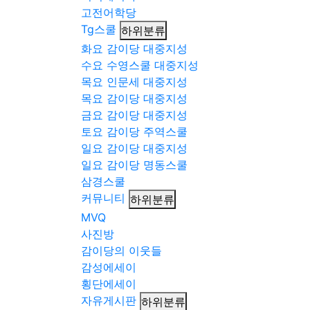
고전어학당
Tg스쿨
하위분류
화요 감이당 대중지성
수요 수영스쿨 대중지성
목요 인문세 대중지성
목요 감이당 대중지성
금요 감이당 대중지성
토요 감이당 주역스쿨
일요 감이당 대중지성
일요 감이당 명동스쿨
삼경스쿨
커뮤니티
하위분류
MVQ
사진방
감이당의 이웃들
감성에세이
횡단에세이
자유게시판
하위분류