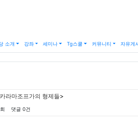
당 소개
강좌
세미나
Tg스쿨
커뮤니티
자유게
<카라마조프가의 형제들>
1회
댓글
0건