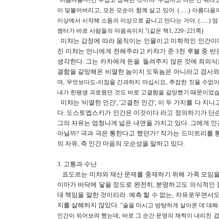
"아름다움-이건 무섭고 섬뜩한 것이야! 무섭다고 하는 건 뭐라
이 맞붙어버리고, 모든 모순이 함께 살고 있어. (......) 아
이상에서 시작해 소돔의 이상으로 끝나고 만다는 거야. (......)
쟁터가 바로 사람들의 마음속이지."(같은 책1, 220~221쪽)
미챠는 감정에 따라 움직이는 인물이고 미학적인 인간이다.
진 미챠는 언니에게 전해주라고 카챠가 준 3천 루블 중 
생각한다. 그는 카차에게 돈을 돌려주지 않은 것에 죄의식을
결함을 갈망해온 비열한 놈이지 도둑놈은 아니라고 검사와
며, 무엇보다도-이점을 간과하지 마십시요, 추잡한 짓을 수없이 
내가 한평생 괴로웠던 것도 바로 고결함을 갈망했기 때문이었습니다."
미챠는 '비열한 인간', '고결한 인간', 이 두 가지를 다 
다. 도스토엡스키가 인간은 이것이다 라고 정의하기가 단순
그의 자유는 엄청나게 넓은 내면을 가지고 있다. 그에게 인
아닐까? 극과 극은 통한다고 했던가? 작가는 드미트리를 통
의 자유, 즉 인간 마음의 모순성을 말하고 있다.
3. 고통과 수난
표도르는 미챠와 재산 문제를 중재하기 위해 가족 모임을 
이마가 바닥에 닿을 정도로 완전히, 분명하고도 의식적인 절
대 책임을 말한 것이리라. 예측 할 수 없는, 자유로우면서
지를 살해하지 않았다.
"술을 마시고 방탕하게 살아온 데 대해서
인간이 되어보려 했는데, 바로 그 순간 운명의 채찍이 내리친 겁니