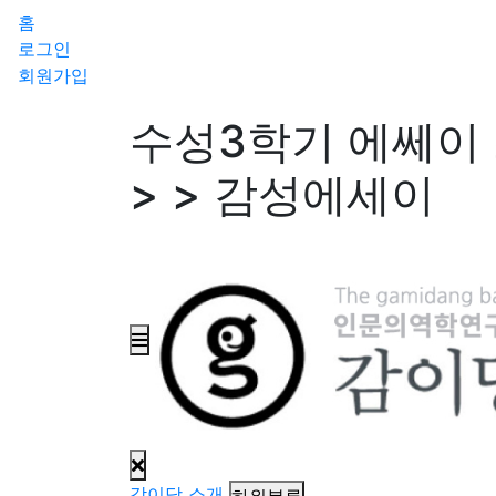
홈
로그인
회원가입
수성3학기 에쎄이
> > 감성에세이
감이당 소개