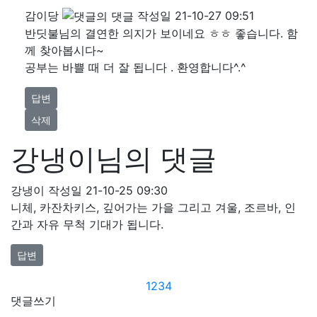
감이당
작성일
21-10-27 09:51
반딧불님의 결연한 의지가 보이네요 ㅎㅎ 좋습니다. 함
께 찾아봅시다~
공부는 바쁠 때 더 잘 됩니다 . 환영합니다^.^
답변
삭제
강냉이님의 댓글
강냉이
작성일
21-10-25 09:30
니체, 카잔차키스, 깊어가는 가을 그리고 겨울, 조르바, 인
간과 자유 무척 기대가 됩니다.
답변
1
2
3
4
댓글쓰기