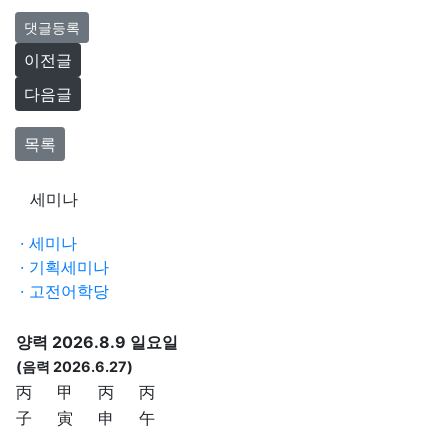
댓글등록
이전글
다음글
목록
세미나
· 세미나
· 기획세미나
· 고전어학당
양력 2026.8.9 일요일
(음력 2026.6.27)
丙
甲
丙
丙
子
寅
申
午