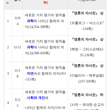
o.
부
)
『
영혼의 자서전
』
상
새로운 가치 평가의 원칙들
11/0
1
:
과학
에 나타난 힘에의 의
[
프롤로그
~
낙소스
](7
4
지
(1)(354-398
쪽
)
-134
쪽
)
『
영혼의 자서전
』
상
새로운 가치 평가의 원칙들
2
11/11
:
과학
에 나타난 힘에의 의
[
해방
~
그리스순례
](1
지
(2)(398-450
쪽
)
35-236
쪽
)
『
영혼의 자서전
』
상
새로운 가치 평가의 원칙들
11/1
3
:
자연
속의 힘에의 의지
(451
[
이탈리아
~
예루살렘
]
8
-515
쪽
)
(237-350
쪽
)
새로운 가치 평가의 원칙들
『
영혼의 자서전
』
하
:
사회와
개인
에
11/2
4
[
사막
~
위대한 순교자
5
나타난 힘에의 의지
(516-56