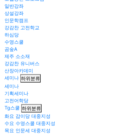
일반강좌
상설강좌
인문학캠프
강감찬 고전학교
하심당
수영스쿨
곰숲A
제주 소소재
강감찬 유니버스
산장아카데미
세미나
하위분류
세미나
기획세미나
고전어학당
Tg스쿨
하위분류
화요 감이당 대중지성
수요 수영스쿨 대중지성
목요 인문세 대중지성