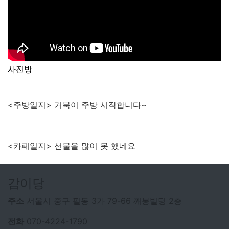
사진방
<주방일지> 거북이 주방 시작합니다~
<카페일지> 선물을 많이 못 했네요
감이당
주소
서울시 중구 필동 3가 79-66 깨봉빌딩 2층
전화
070-4224-1790