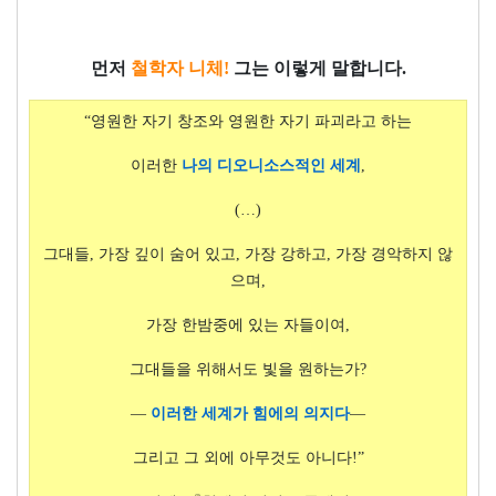
먼저
철학자 니체
!
그는 이렇게 말합니다
.
“
영원한 자기 창조와 영원한 자기 파괴라고 하는
이러한
나의
디오니소스적인 세계
,
(
…
)
그대들
,
가장 깊이 숨어 있고
,
가장 강하고
,
가장 경악하지 않
으며
,
가장 한밤중에 있는 자들이여
,
그대들을 위해서도 빛을 원하는가
?
—
이러한 세계가 힘에의 의지다
—
그리고 그 외에 아무것도 아니다
!”