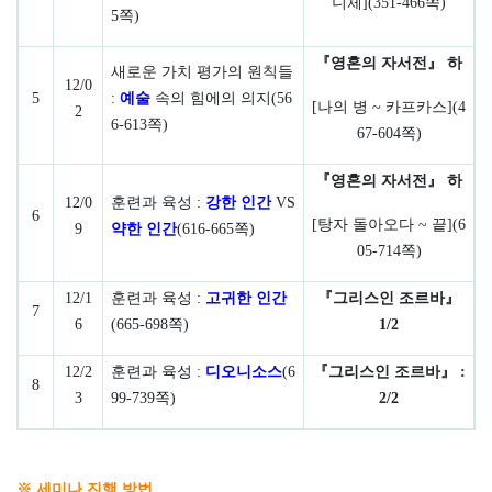
니체
](351-466
쪽
)
5
쪽
)
『
영혼의 자서전
』
하
새로운 가치 평가의 원칙들
12/0
5
:
예술
속의 힘에의 의지
(56
[
나의 병
~
카프카스
](4
2
6-613
쪽
)
67-604
쪽
)
『
영혼의 자서전
』
하
12/0
훈련과 육성
:
강한 인간
VS
6
[
탕자 돌아오다
~
끝
](6
9
약한 인간
(616-665
쪽
)
05-714
쪽
)
12/1
훈련과 육성
:
고귀한 인간
『
그리스인 조르바
』
7
6
(665-698
쪽
)
1/2
12/2
훈련과 육성
:
디오니소스
(6
『
그리스인 조르바
』
:
8
3
99-739
쪽
)
2/2
※
세미나 진행 방법