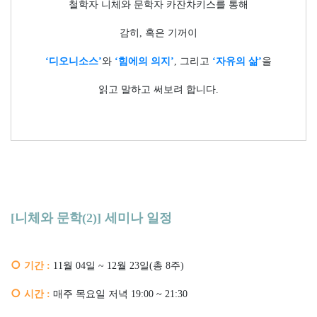
철학자 니체와 문학자 카잔차키스를 통해
감히
,
혹은 기꺼이
‘
디오니소스
’
와
‘
힘에의 의지
’
,
그리고
‘
자유의 삶
’
을
읽고 말하고 써보려 합니다
.
[니체와 문학
(2)]
세미나 일정
○
기간
:
11
월
04
일
~ 12
월
23
일
(
총
8
주
)
○
시간
:
매주 목요일 저녁
19:00 ~ 21:30