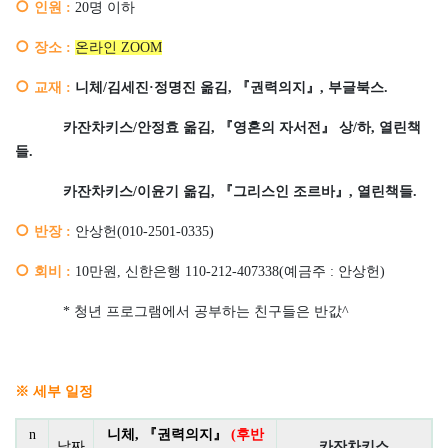
○
인원
:
20
명 이하
○
장소
:
온라인
ZOOM
○
교
재
:
니체
/
김세진
·
정명진 옮김
,
『
권력의지
』
,
부글북스
.
카잔차키스
/
안정효 옮김
,
『
영혼의 자서전
』
상
/
하
,
열린책
들
.
카잔차키스
/
이윤기 옮김
,
『
그리스인 조르바
』
,
열린책들
.
○
반장
:
안상헌
(010-2501-0335)
○
회비
:
10
만원
,
신한은행
110-212-407338(
예금주
:
안상헌
)
*
청년 프로그램에서 공부하는 친구들은 반값
^
※
세부 일정
n
니체
,
『
권력의지
』
(
후반
날짜
카잔차키스