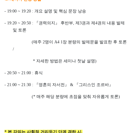
- 19:00 ~ 19:20 :
개요 설명 및 핵심 문장 낭송
- 19:20 ~ 20:50 :
『
권력의지
』
후반부
,
제
3
권과 제
4
권의 내용 발제
및 토론
(
매주
2
명이
A4 1
장 분량의 발제문을 발표한 후 토론
/
*
자세한 방법은 세미나 첫날 설명
)
- 20:50 ~ 21:00 :
휴식
- 21:00 ~ 21:30 :
『
영혼의 자서전
』
&
『
그리스인 조르바
』
(*
매주 해당 분량에 초점을 맞춰 자유롭게 토론
)
* 본 강의는 사회적 거리두기 단계 격하 시,