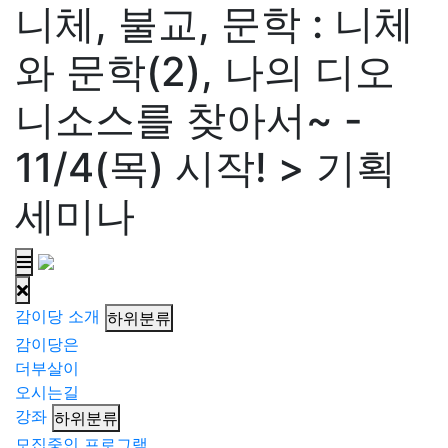
니체, 불교, 문학 : 니체
와 문학(2), 나의 디오
니소스를 찾아서~ -
11/4(목) 시작! > 기획
세미나
감이당 소개
하위분류
감이당은
더부살이
오시는길
강좌
하위분류
모집중인 프로그램