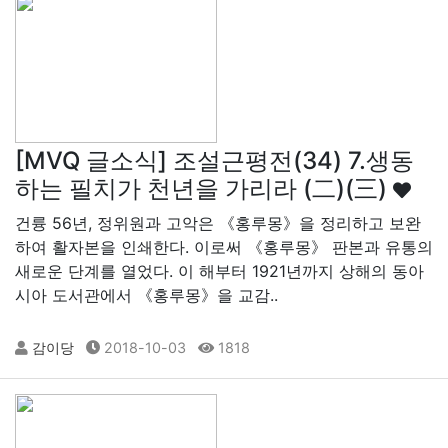
[MVQ 글소식] 조설근평전(34) 7.생동
하는 필치가 천년을 가리라 (二)(三)
건륭 56년, 정위원과 고악은 《홍루몽》을 정리하고 보완
하여 활자본을 인쇄한다. 이로써 《홍루몽》 판본과 유통의
새로운 단계를 열었다. 이 해부터 1921년까지 상해의 동아
시아 도서관에서 《홍루몽》을 교감..
감이당
2018-10-03
1818