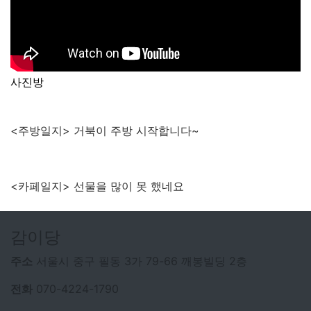
사진방
<주방일지> 거북이 주방 시작합니다~
<카페일지> 선물을 많이 못 했네요
감이당
주소
서울시 중구 필동 3가 79-66 깨봉빌딩 2층
전화
070-4224-1790