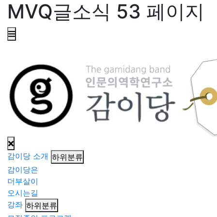
MVQ글소식 53 페이지
감이당 소개
하위분류
감이당은
더부살이
오시는길
강좌
하위분류