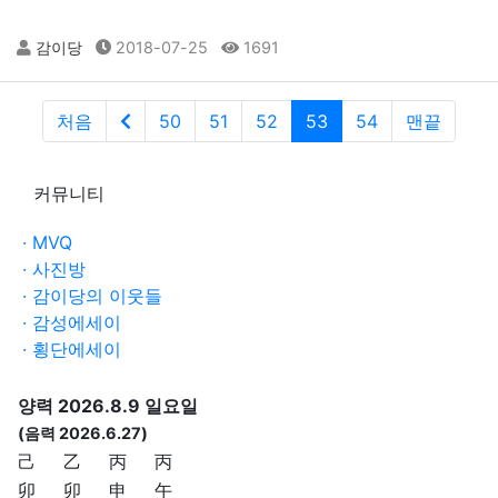
감이당
2018-07-25
1691
처음
50
51
52
53
54
맨끝
커뮤니티
· MVQ
· 사진방
· 감이당의 이웃들
· 감성에세이
· 횡단에세이
양력 2026.8.9 일요일
(음력 2026.6.27)
己
乙
丙
丙
卯
卯
申
午