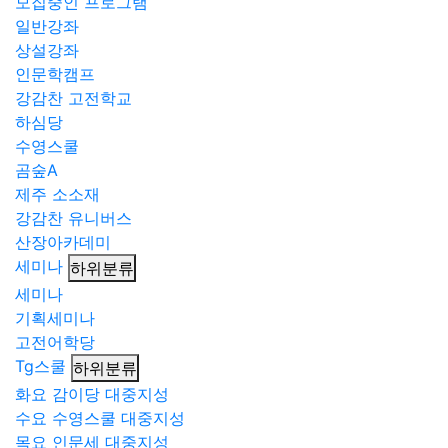
모집중인 프로그램
일반강좌
상설강좌
인문학캠프
강감찬 고전학교
하심당
수영스쿨
곰숲A
제주 소소재
강감찬 유니버스
산장아카데미
세미나
하위분류
세미나
기획세미나
고전어학당
Tg스쿨
하위분류
화요 감이당 대중지성
수요 수영스쿨 대중지성
목요 인문세 대중지성