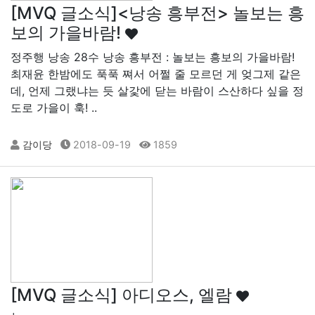
[MVQ 글소식]<낭송 흥부전> 놀보는 흥
보의 가을바람!
정주행 낭송 28수 낭송 흥부전 : 놀보는 흥보의 가을바람!
최재윤 한밤에도 푹푹 쪄서 어쩔 줄 모르던 게 엊그제 같은
데, 언제 그랬냐는 듯 살갗에 닫는 바람이 스산하다 싶을 정
도로 가을이 훅! ..
감이당
2018-09-19
1859
[MVQ 글소식] 아디오스, 엘람