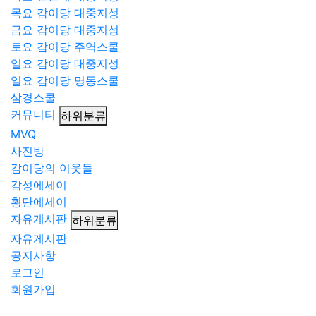
목요 감이당 대중지성
금요 감이당 대중지성
토요 감이당 주역스쿨
일요 감이당 대중지성
일요 감이당 명동스쿨
삼경스쿨
커뮤니티
하위분류
MVQ
사진방
감이당의 이웃들
감성에세이
횡단에세이
자유게시판
하위분류
자유게시판
공지사항
로그인
회원가입